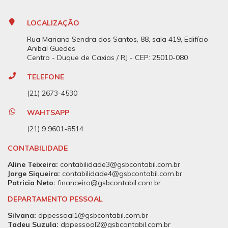
LOCALIZAÇÃO
Rua Mariano Sendra dos Santos, 88, sala 419, Edifício
Anibal Guedes
Centro - Duque de Caxias / RJ - CEP: 25010-080
TELEFONE
(21) 2673-4530
WAHTSAPP
(21) 9 9601-8514
CONTABILIDADE
Aline Teixeira:
contabilidade3@gsbcontabil.com.br
Jorge Siqueira:
contabilidade4@gsbcontabil.com.br
Patricia Neto:
financeiro@gsbcontabil.com.br
DEPARTAMENTO PESSOAL
Silvana:
dppessoal1@gsbcontabil.com.br
Tadeu Suzula:
dppessoal2@gsbcontabil.com.br