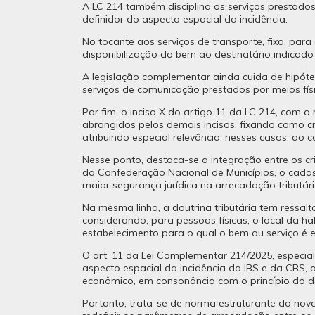
A LC 214 também disciplina os serviços prestado
definidor do aspecto espacial da incidência.
No tocante aos serviços de transporte, fixa, para
disponibilização do bem ao destinatário indicado
A legislação complementar ainda cuida de hipótes
serviços de comunicação prestados por meios físic
Por fim, o inciso X do artigo 11 da LC 214, com 
abrangidos pelos demais incisos, fixando como cri
atribuindo especial relevância, nesses casos, ao 
Nesse ponto, destaca-se a integração entre os cri
da Confederação Nacional de Municípios, o cadast
maior segurança jurídica na arrecadação tributári
Na mesma linha, a doutrina tributária tem ressalt
considerando, para pessoas físicas, o local da h
estabelecimento para o qual o bem ou serviço é e
O art. 11 da Lei Complementar 214/2025, especia
aspecto espacial da incidência do IBS e da CBS, 
econômico, em consonância com o princípio do de
Portanto, trata-se de norma estruturante do novo 