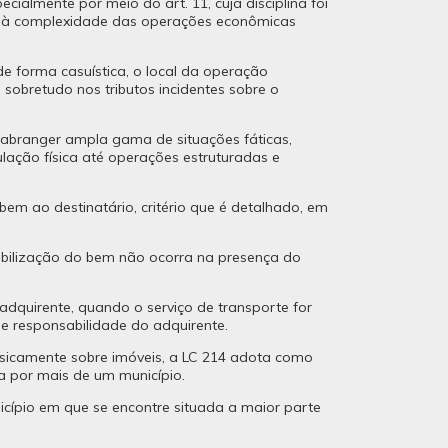
ialmente por meio do art. 11, cuja disciplina foi
la à complexidade das operações econômicas
 de forma casuística, o local da operação
sobretudo nos tributos incidentes sobre o
 abranger ampla gama de situações fáticas,
lação física até operações estruturadas e
bem ao destinatário, critério que é detalhado, em
ibilização do bem não ocorra na presença do
 adquirente, quando o serviço de transporte for
de responsabilidade do adquirente.
fisicamente sobre imóveis, a LC 214 adota como
da por mais de um município.
icípio em que se encontre situada a maior parte