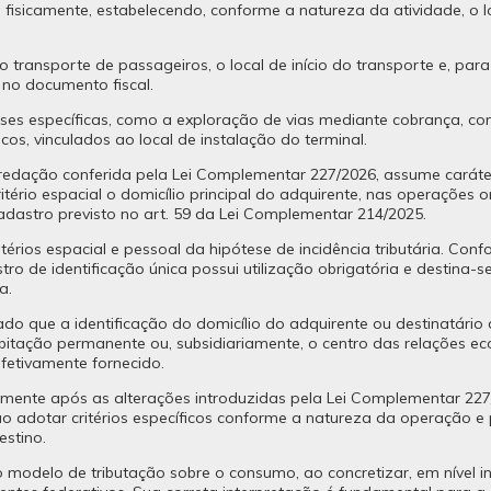
s fisicamente, estabelecendo, conforme a natureza da atividade, o
 o transporte de passageiros, o local de início do transporte e, par
 no documento fiscal.
es específicas, como a exploração de vias mediante cobrança, com r
os, vinculados ao local de instalação do terminal.
a redação conferida pela Lei Complementar 227/2026, assume caráter 
tério espacial o domicílio principal do adquirente, nas operações 
cadastro previsto no art. 59 da Lei Complementar 214/2025.
térios espacial e pessoal da hipótese de incidência tributária. Co
ro de identificação única possui utilização obrigatória e destina-
a.
ado que a identificação do domicílio do adquirente ou destinatário d
abitação permanente ou, subsidiariamente, o centro das relações ec
fetivamente fornecido.
lmente após as alterações introduzidas pela Lei Complementar 227
ao adotar critérios específicos conforme a natureza da operação e 
stino.
modelo de tributação sobre o consumo, ao concretizar, em nível infr