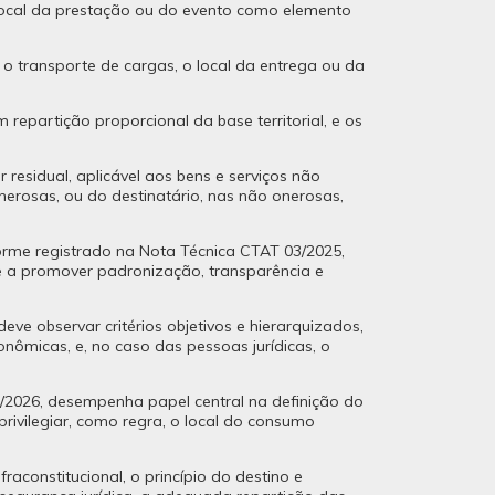
 local da prestação ou do evento como elemento
a o transporte de cargas, o local da entrega ou da
epartição proporcional da base territorial, e os
residual, aplicável aos bens e serviços não
onerosas, ou do destinatário, nas não onerosas,
nforme registrado na Nota Técnica CTAT 03/2025,
se a promover padronização, transparência e
eve observar critérios objetivos e hierarquizados,
onômicas, e, no caso das pessoas jurídicas, o
/2026, desempenha papel central na definição do
privilegiar, como regra, o local do consumo
aconstitucional, o princípio do destino e