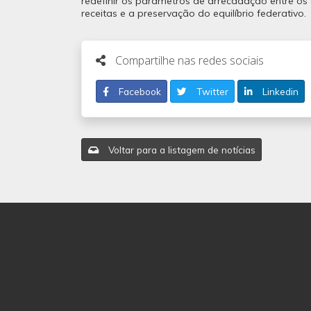
redefinir os parâmetros de arrecadação entre os 
receitas e a preservação do equilíbrio federativo.
Compartilhe nas redes sociais
Facebook
Twitter
Linkedin
Voltar para a listagem de notícias