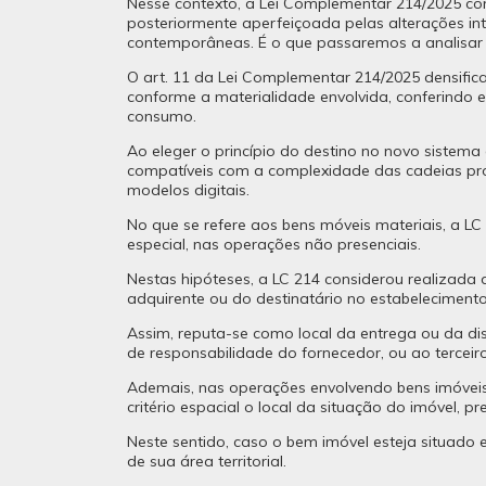
Nesse contexto, a Lei Complementar 214/2025 cons
posteriormente aperfeiçoada pelas alterações 
contemporâneas. É o que passaremos a analisar 
O art. 11 da Lei Complementar 214/2025 densifica 
conforme a materialidade envolvida, conferindo e
consumo.
Ao eleger o princípio do destino no novo sistem
compatíveis com a complexidade das cadeias prod
modelos digitais.
No que se refere aos bens móveis materiais, a LC
especial, nas operações não presenciais.
Nestas hipóteses, a LC 214 considerou realizada
adquirente ou do destinatário no estabeleciment
Assim, reputa-se como local da entrega ou da dis
de responsabilidade do fornecedor, ou ao terceir
Ademais, nas operações envolvendo bens imóveis,
critério espacial o local da situação do imóvel,
Neste sentido, caso o bem imóvel esteja situado
de sua área territorial.