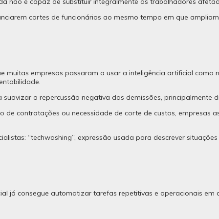
 não é capaz de substituir integralmente os trabalhadores afetad
ciarem cortes de funcionários ao mesmo tempo em que ampliam inve
 muitas empresas passaram a usar a inteligência artificial como nar
entabilidade.
a suavizar a repercussão negativa das demissões, principalmente dia
cesso de contratações ou necessidade de corte de custos, empresa
alistas: “techwashing”, expressão usada para descrever situações
icial já consegue automatizar tarefas repetitivas e operacionais e