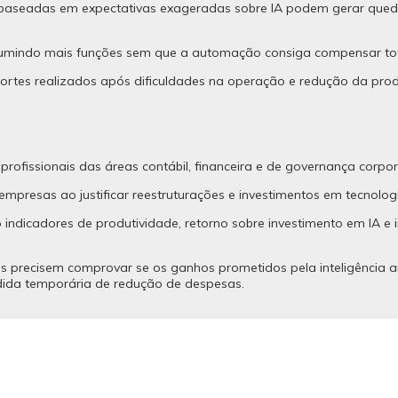
 baseadas em expectativas exageradas sobre IA podem gerar queda
.
sumindo mais funções sem que a automação consiga compensar to
cortes realizados após dificuldades na operação e redução da prod
fissionais das áreas contábil, financeira e de governança corpor
mpresas ao justificar reestruturações e investimentos em tecnolog
dicadores de produtividade, retorno sobre investimento em IA e
s precisem comprovar se os ganhos prometidos pela inteligência a
dida temporária de redução de despesas.