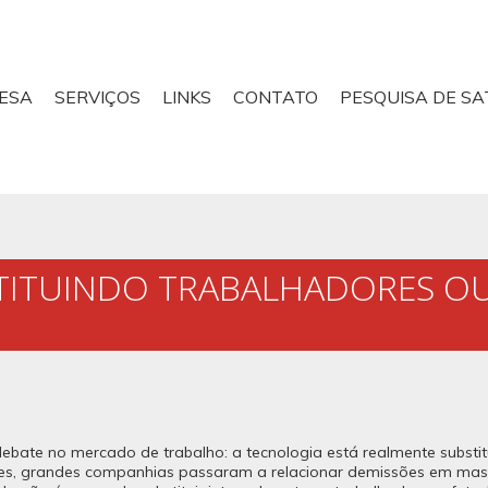
ESA
SERVIÇOS
LINKS
CONTATO
PESQUISA DE SA
TITUINDO TRABALHADORES OU 
debate no mercado de trabalho: a tecnologia está realmente substitu
es, grandes companhias passaram a relacionar demissões em massa