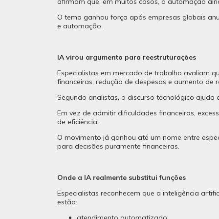
afirmam que, em muitos casos, a automação ainda
O tema ganhou força após empresas globais anun
e automação.
IA virou argumento para reestruturações
Especialistas em mercado de trabalho avaliam que
financeiras, redução de despesas e aumento de r
Segundo analistas, o discurso tecnológico ajuda 
Em vez de admitir dificuldades financeiras, ex
de eficiência.
O movimento já ganhou até um nome entre especi
para decisões puramente financeiras.
Onde a IA realmente substitui funções
Especialistas reconhecem que a inteligência artif
estão:
atendimento automatizado;